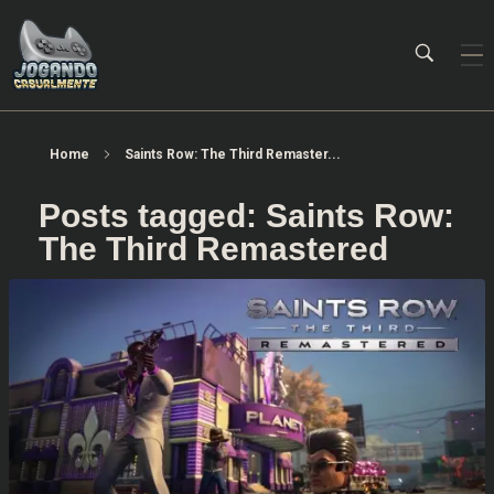
Jogando Casualmente
Conteúdo family friendly sobre games! Desde 2019 analisando jogos.
Home
Saints Row: The Third Remaster...
Posts tagged: Saints Row:
The Third Remastered