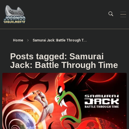
Jogando Casualmente
Conteúdo family friendly sobre games! Desde 2019 analisando jogos.
Home
Samurai Jack: Battle Through T...
Posts tagged: Samurai
Jack: Battle Through Time