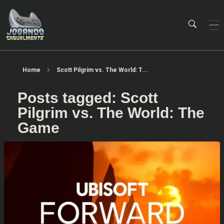
Jogando Casualmente
Conteúdo family friendly sobre games! Desde 2019 analisando jogos.
Home
Scott Pilgrim vs. The World: T...
Posts tagged: Scott
Pilgrim vs. The World: The
Game