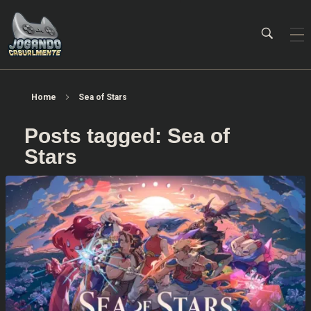
Jogando Casualmente
Conteúdo family friendly sobre games! Desde 2019 analisando jogos.
Home
Sea of Stars
Posts tagged: Sea of
Stars