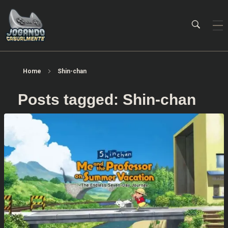
Jogando Casualmente
Conteúdo family friendly sobre games! Desde 2019 analisando jogos.
Home
Shin-chan
Posts tagged: Shin-chan