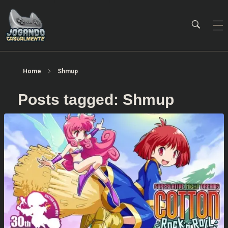
Jogando Casualmente
Conteúdo family friendly sobre games! Desde 2019 analisando jogos.
Home
Shmup
Posts tagged: Shmup