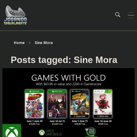
Jogando Casualmente
Conteúdo family friendly sobre games! Desde 2019 analisando jogos.
Home
Sine Mora
Posts tagged: Sine Mora