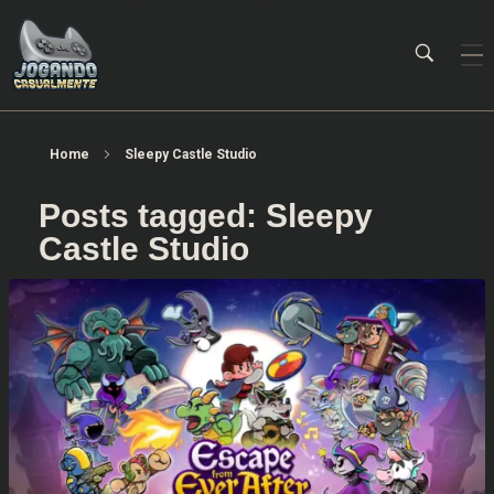
Jogando Casualmente
Conteúdo family friendly sobre games! Desde 2019 analisando jogos.
Home
Sleepy Castle Studio
Posts tagged: Sleepy
Castle Studio