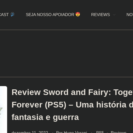
CAST
SEJA NOSSO APOIADOR
REVIEWS
NO
Review Sword and Fairy: Toge
Forever (PS5) – Uma história 
fantasia e guerra
dezembro 11, 2022
Por
Hugo Varani
PS5
Reviews