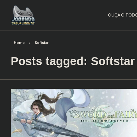
OUÇA O POD
Jogando Casualmente
Conteúdo family friendly sobre games! Desde 2019 analisando jogos.
Home
Softstar
Posts tagged: Softstar