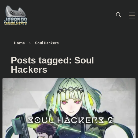
Jogando Casualmente
Conteúdo family friendly sobre games! Desde 2019 analisando jogos.
Home
Soul Hackers
Posts tagged: Soul
Hackers