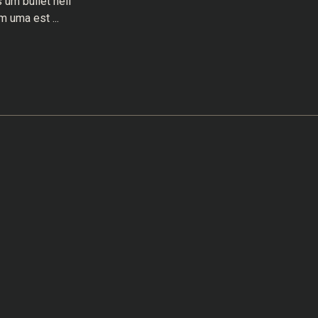
um bullet hell
 uma est ...