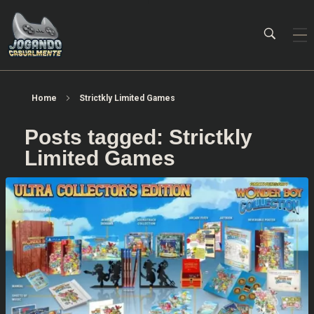
Jogando Casualmente
Conteúdo family friendly sobre games! Desde 2019 analisando jogos.
Home
Strictkly Limited Games
Posts tagged: Strictkly
Limited Games