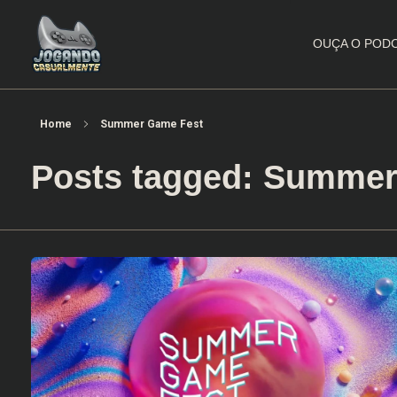
OUÇA O POD
Jogando Casualmente
Conteúdo family friendly sobre games! Desde 2019 analisando jogos.
Home
Summer Game Fest
Posts tagged: Summe