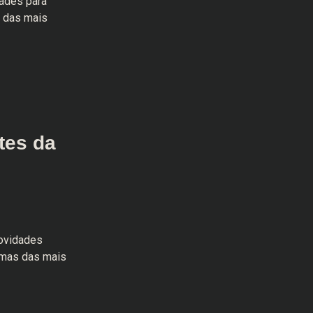
ades para
s das mais
tes da
ovidades
umas das mais