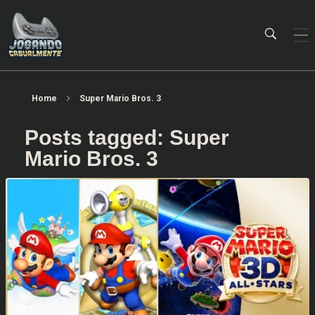
Jogando Casualmente
Conteúdo family friendly sobre games! Desde 2019 analisando jogos.
Home
Super Mario Bros. 3
Posts tagged: Super
Mario Bros. 3