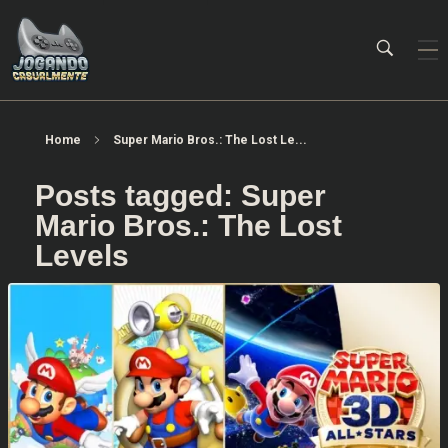
Jogando Casualmente
Conteúdo family friendly sobre games! Desde 2019 analisando jogos.
Home
Super Mario Bros.: The Lost Le...
Posts tagged: Super
Mario Bros.: The Lost
Levels