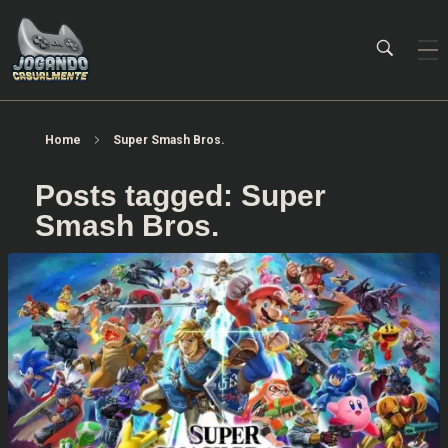
Jogando Casualmente
Conteúdo family friendly sobre games! Desde 2019 analisando jogos.
Home
Super Smash Bros.
Posts tagged: Super
Smash Bros.