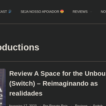
CAST
SEJA NOSSO APOIADOR
REVIEWS
NO
oductions
Review A Space for the Unbo
(Switch) – Reimaginando as
realidades
fevereiro 17, 2023
Por
Renato Reis
Reviews
Switch