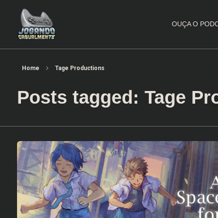
OUÇA O POD
Jogando Casualmente
Conteúdo family friendly sobre games! Desde 2019 analisando jogos.
Home
Tage Productions
Posts tagged: Tage Pr