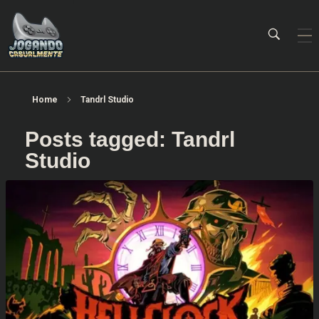
Jogando Casualmente
Conteúdo family friendly sobre games! Desde 2019 analisando jogos.
Home
Tandrl Studio
Posts tagged: Tandrl
Studio