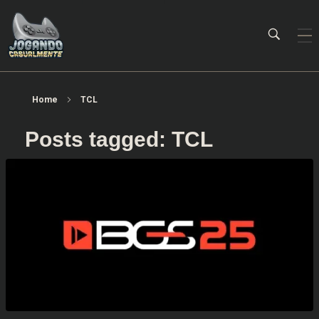
Jogando Casualmente
Conteúdo family friendly sobre games! Desde 2019 analisando jogos.
Home
TCL
Posts tagged: TCL