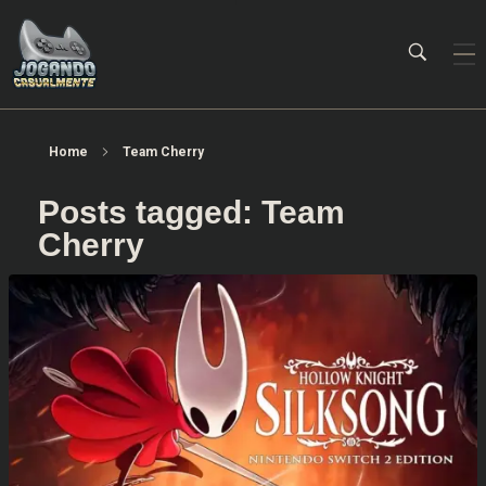
Jogando Casualmente
Conteúdo family friendly sobre games! Desde 2019 analisando jogos.
Home
Team Cherry
Posts tagged: Team
Cherry