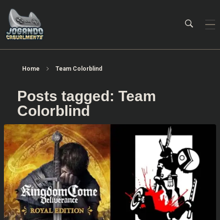
Jogando Casualmente
Conteúdo family friendly sobre games! Desde 2019 analisando jogos.
Home
Team Colorblind
Posts tagged: Team
Colorblind