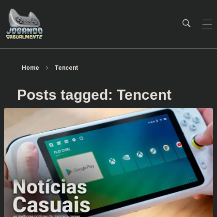
Jogando Casualmente
Conteúdo family friendly sobre games! Desde 2019 analisando jogos.
Home
Tencent
Posts tagged: Tencent