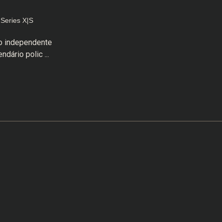
Series X|S
o independente
dário polic ...