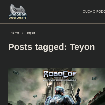
OUÇA O POD
Jogando Casualmente
Conteúdo family friendly sobre games! Desde 2019 analisando jogos.
Home
Teyon
Posts tagged: Teyon