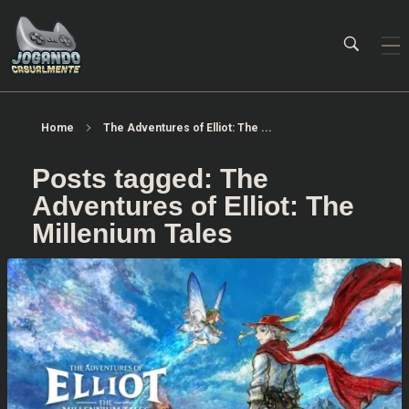
Jogando Casualmente
Conteúdo family friendly sobre games! Desde 2019 analisando jogos.
Home
The Adventures of Elliot: The ...
Posts tagged: The
Adventures of Elliot: The
Millenium Tales