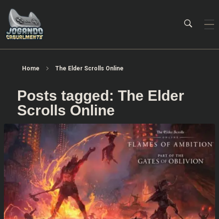
Jogando Casualmente
Conteúdo family friendly sobre games! Desde 2019 analisando jogos.
Home
The Elder Scrolls Online
Posts tagged: The Elder
Scrolls Online