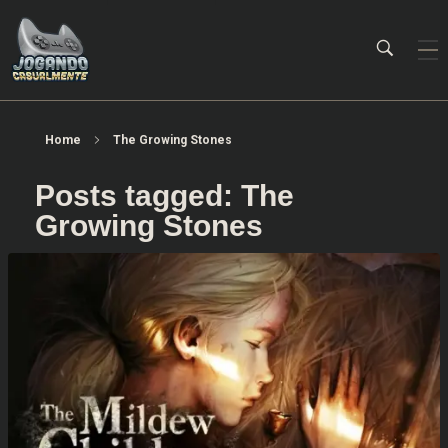
Jogando Casualmente
Conteúdo family friendly sobre games! Desde 2019 analisando jogos.
Home
The Growing Stones
Posts tagged: The
Growing Stones