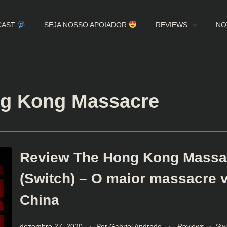
CAST
SEJA NOSSO APOIADOR
REVIEWS
NO
ng Kong Massacre
Review The Hong Kong Massa
(Switch) – O maior massacre v
China
dezembro 27, 2020
Por
Gabriel Andrade
Reviews
Swi