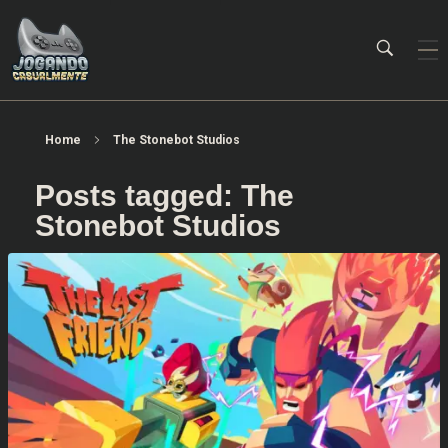
Jogando Casualmente
Conteúdo family friendly sobre games! Desde 2019 analisando jogos.
Home
The Stonebot Studios
Posts tagged: The
Stonebot Studios