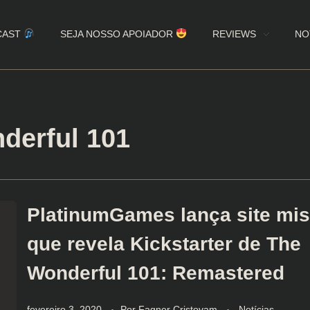
CAST
SEJA NOSSO APOIADOR
REVIEWS
NO
derful 101
PlatinumGames lança site mis
que revela Kickstarter de The
Wonderful 101: Remastered
fevereiro 3, 2020
Por
Fagner Cristovam
Notícias