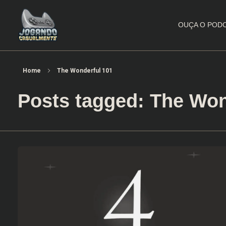
OUÇA O POD
Jogando Casualmente
Conteúdo family friendly sobre games! Desde 2019 analisando jogos.
Home
The Wonderful 101
Posts tagged: The Won