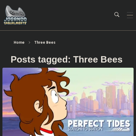
Jogando Casualmente
Conteúdo family friendly sobre games! Desde 2019 analisando jogos.
Home
Three Bees
Posts tagged: Three Bees