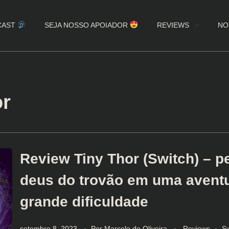
CAST
SEJA NOSSO APOIADOR
REVIEWS
NO
or
Review Tiny Thor (Switch) – 
deus do trovão em uma avent
grande dificuldade
setembro 8, 2023
Por
Marcelo de Oliveira
Reviews
Sw