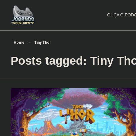
OUÇA O POD
Jogando Casualmente
Conteúdo family friendly sobre games! Desde 2019 analisando jogos.
Home
Tiny Thor
Posts tagged: Tiny Th