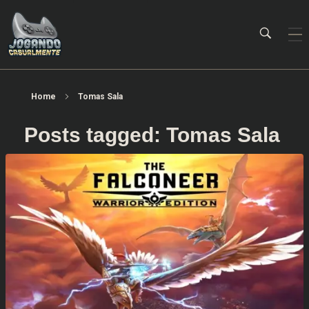
Jogando Casualmente
Conteúdo family friendly sobre games! Desde 2019 analisando jogos.
Home
Tomas Sala
Posts tagged: Tomas Sala