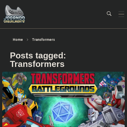
Jogando Casualmente
Conteúdo family friendly sobre games! Desde 2019 analisando jogos.
Home
Transformers
Posts tagged:
Transformers