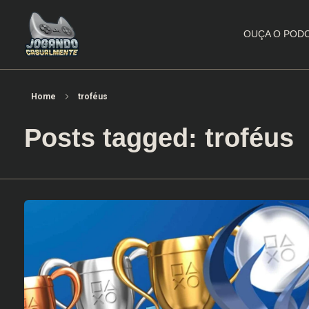
OUÇA O POD
Jogando Casualmente
Conteúdo family friendly sobre games! Desde 2019 analisando jogos.
Home
troféus
Posts tagged: troféus