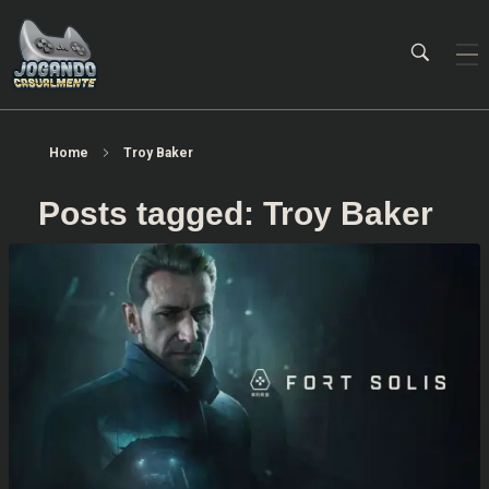
Jogando Casualmente
Conteúdo family friendly sobre games! Desde 2019 analisando jogos.
Home
Troy Baker
Posts tagged: Troy Baker