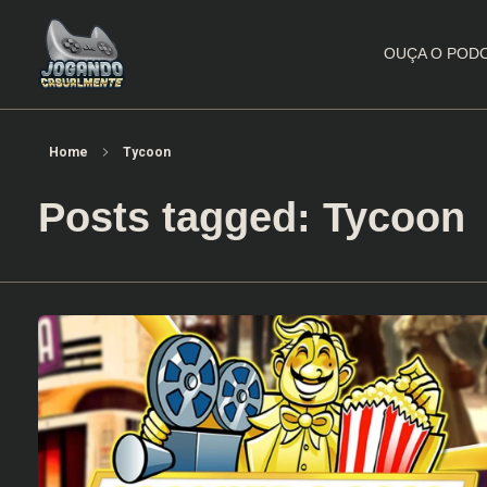
OUÇA O POD
Jogando Casualmente
Conteúdo family friendly sobre games! Desde 2019 analisando jogos.
Home
Tycoon
Posts tagged: Tycoon