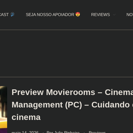
CAST
SEJA NOSSO APOIADOR
REVIEWS
NO
Preview Movierooms – Cinem
Management (PC) – Cuidando
cinema
maio 14, 2026
Por
Julio Pinheiro
Previews