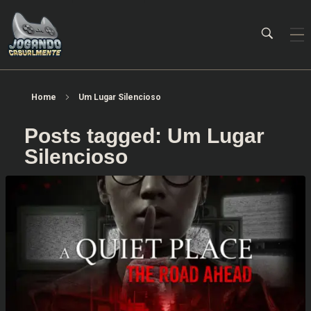
Jogando Casualmente
Conteúdo family friendly sobre games! Desde 2019 analisando jogos.
Home
Um Lugar Silencioso
Posts tagged: Um Lugar
Silencioso