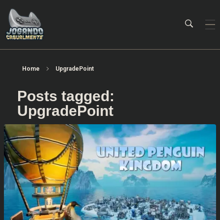
Jogando Casualmente
Conteúdo family friendly sobre games! Desde 2019 analisando jogos.
Home
UpgradePoint
Posts tagged:
UpgradePoint