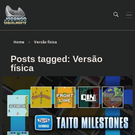
Jogando Casualmente
Conteúdo family friendly sobre games! Desde 2019 analisando jogos.
Home
Versão física
Posts tagged: Versão
física