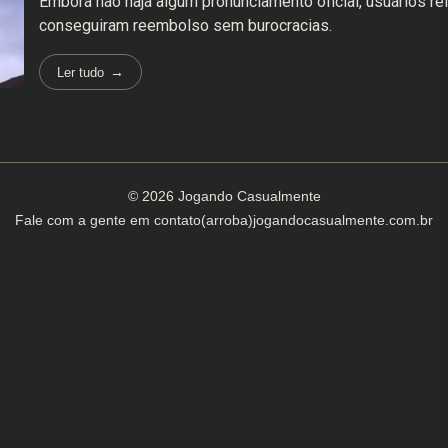
Embora não haja algum pronunciamento oficial, usuários re
conseguiram reembolso sem burocracias.
Ler tudo
© 2026 Jogando Casualmente
Fale com a gente em
contato(arroba)jogandocasualmente.com.br