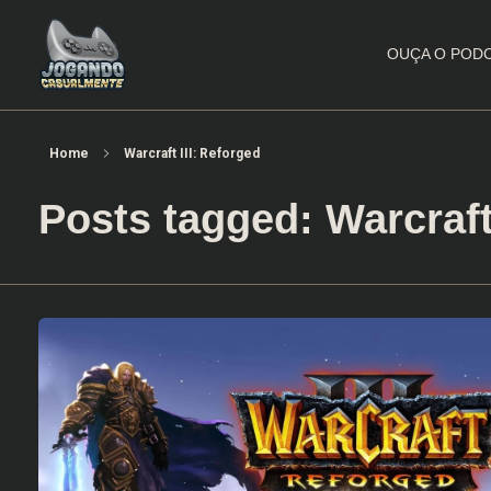
OUÇA O POD
Jogando Casualmente
Conteúdo family friendly sobre games! Desde 2019 analisando jogos.
Home
Warcraft III: Reforged
Posts tagged: Warcraft