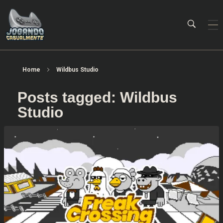
Jogando Casualmente
Conteúdo family friendly sobre games! Desde 2019 analisando jogos.
Home
Wildbus Studio
Posts tagged: Wildbus
Studio