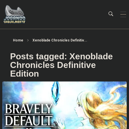
Jogando Casualmente
Conteúdo family friendly sobre games! Desde 2019 analisando jogos.
Home
Xenoblade Chronicles Definitiv...
Posts tagged: Xenoblade
Chronicles Definitive
Edition