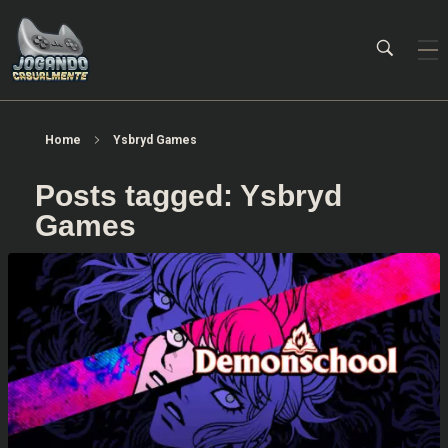
Jogando Casualmente
Conteúdo family friendly sobre games! Desde 2019 analisando jogos.
Home
Ysbryd Games
Posts tagged: Ysbryd
Games