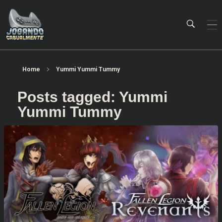
Jogando Casualmente
Conteúdo family friendly sobre games! Desde 2019 analisando jogos.
Home
Yummi Yummi Tummy
Posts tagged: Yummi
Yummi Tummy