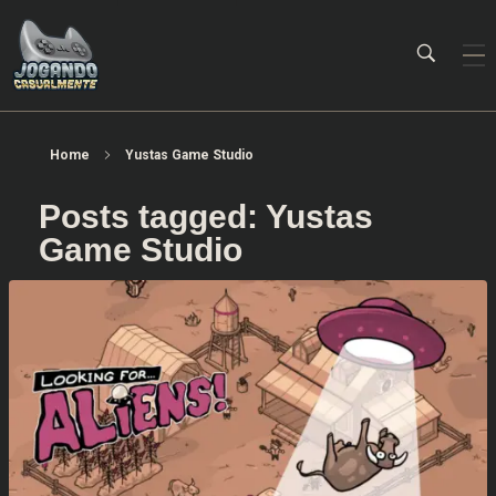
Jogando Casualmente
Conteúdo family friendly sobre games! Desde 2019 analisando jogos.
Home
Yustas Game Studio
Posts tagged: Yustas
Game Studio