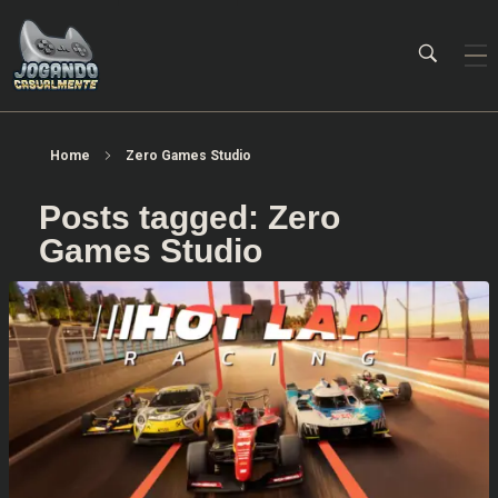
Jogando Casualmente
Conteúdo family friendly sobre games! Desde 2019 analisando jogos.
Home
Zero Games Studio
Posts tagged: Zero
Games Studio