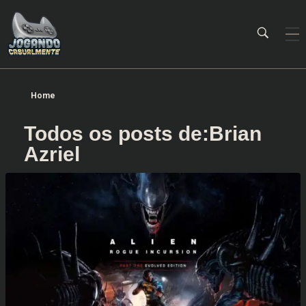
Jogando Casualmente
Conteúdo family friendly sobre games! Desde 2019 analisando jogos.
Home
Todos os posts de:Brian
Azriel