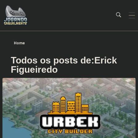
Jogando Casualmente
Conteúdo family friendly sobre games! Desde 2019 analisando jogos.
Home
Todos os posts de:Erick
Figueiredo