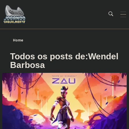
Jogando Casualmente
Conteúdo family friendly sobre games! Desde 2019 analisando jogos.
Home
Todos os posts de:Wendel
Barbosa