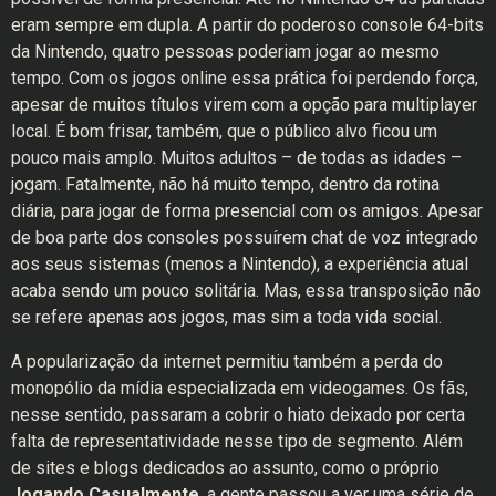
eram sempre em dupla. A partir do poderoso console 64-bits
da Nintendo, quatro pessoas poderiam jogar ao mesmo
tempo. Com os jogos online essa prática foi perdendo força,
apesar de muitos títulos virem com a opção para multiplayer
local. É bom frisar, também, que o público alvo ficou um
pouco mais amplo. Muitos adultos – de todas as idades –
jogam. Fatalmente, não há muito tempo, dentro da rotina
diária, para jogar de forma presencial com os amigos. Apesar
de boa parte dos consoles possuírem chat de voz integrado
aos seus sistemas (menos a Nintendo), a experiência atual
acaba sendo um pouco solitária. Mas, essa transposição não
se refere apenas aos jogos, mas sim a toda vida social.
A popularização da internet permitiu também a perda do
monopólio da mídia especializada em videogames. Os fãs,
nesse sentido, passaram a cobrir o hiato deixado por certa
falta de representatividade nesse tipo de segmento. Além
de sites e blogs dedicados ao assunto, como o próprio
Jogando Casualmente
, a gente passou a ver uma série de