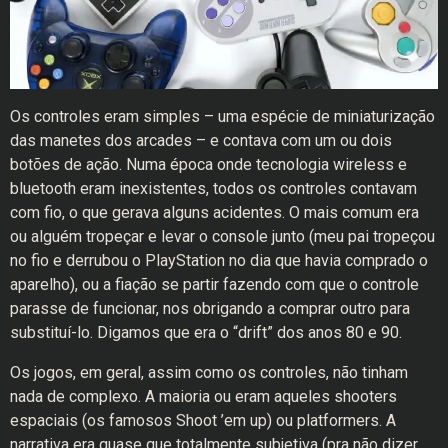
Os controles eram simples – uma espécie de miniaturização
das manetes dos arcades – e contava com um ou dois
botões de ação. Numa época onde tecnologia wireless e
bluetooth eram inexistentes, todos os controles contavam
com fio, o que gerava alguns acidentes. O mais comum era
ou alguém tropeçar e levar o console junto (meu pai tropeçou
no fio e derrubou o PlayStation no dia que havia comprado o
aparelho), ou a fiação se partir fazendo com que o controle
parasse de funcionar, nos obrigando a comprar outro para
substituí-lo. Digamos que era o “drift” dos anos 80 e 90.
Os jogos, em geral, assim como os controles, não tinham
nada de complexo. A maioria ou eram aqueles shooters
espaciais (os famosos Shoot ’em up) ou platformers. A
narrativa era quase que totalmente subjetiva (pra não dizer